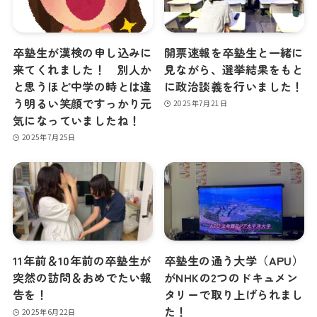
卒塾生が漢検の申し込みに
開票速報を卒塾生と一緒に
来てくれました！ 別人か
見ながら、選挙結果をもと
と思うほど中学の時とは違
に政治談義を行いました！
う明るい笑顔ですっかり元
2025年7月21日
気になっていましたね！
2025年7月25日
11年前＆10年前の卒塾生が
卒塾生の通う大学（APU）
突然の訪問＆おめでたい報
がNHKの2つのドキュメン
告を！
タリーで取り上げられまし
た！
2025年6月22日