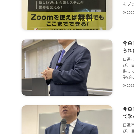
をプラ
202
今日
られ
日進
び、
供し
学びに
201
今日
て学
日進
び、