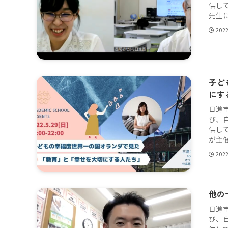
供し
先生に
202
子ど
にす
日進
び、
供し
が主催
202
他の
日進
び、