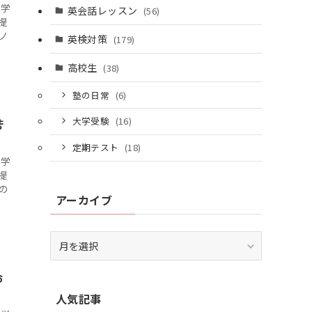
て学
英会話レッスン
(56)
提
ノ
英検対策
(179)
高校生
(38)
塾の日常
(6)
大学受験
(16)
苦
定期テスト
(18)
て学
提
の
アーカイブ
ア
ー
カ
お
イ
人気記事
ブ