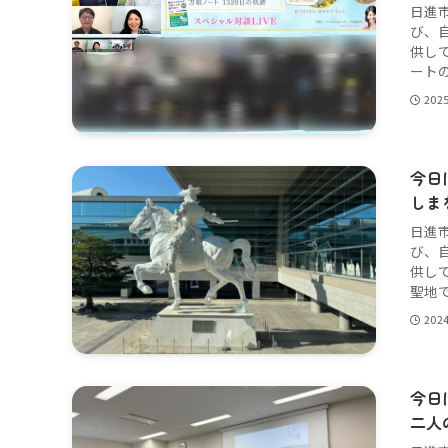
日進
び、
供し
ートの
202
今日
しま
日進
び、
供し
聖地で
202
今日
二人