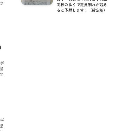
の
高校の多くで定員割れが起き
ると予想します！（確定版）
切
て学
提
間
て学
提