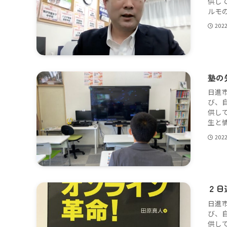
供し
ルモの
202
塾の
日進
び、
供し
生と情
202
２日
日進
び、
供し