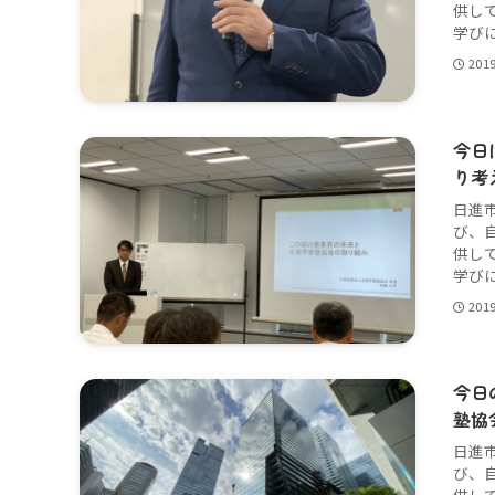
供し
学びに
201
今日
り考
日進
び、
供し
学びに
201
今日
塾協
日進
び、