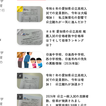
て学
提
令和８年の愛知県公立高校入
で行
個別相談はこちら
試での定員割れ、今年は大幅
増加！ 私立無償化の影響で
公立離れが一気に進んだか？
Ｒ８年 愛知県の公立高校 推
薦入試の合格者数や合格率
が
は？そして倍率ランキング
は？
て学
日進中学校、日進西中学校、
提
西小学校他、日進市内の先生
の
の異動情報（2026年版）
令和７年の愛知県公立高校入
試での定員割れ、今年は増
加！ 公立離れが加速か？
！
2026年 公立一般入試の志願者
て学
数、倍率が発表されまし
提
た！ 実質倍率0.98倍！公立