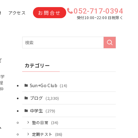
052-717-0394
お問合せ
問
アクセス
受付10:00~22:00 日祝除く
だ
カテゴリー
て学
提
Sun+Go Club
(14)
仲
ブログ
(2,330)
中学生
(279)
塾の日常
(34)
い
定期テスト
(86)