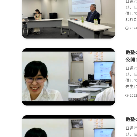
日進
び、
供し
われた
202
他塾
公開
日進
び、
供し
先生に
202
他塾
日進
び、