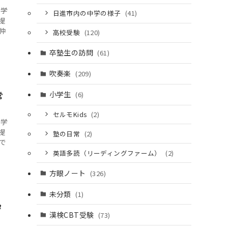
て学
日進市内の中学の様子
(41)
提
仲
高校受験
(120)
卒塾生の訪問
(61)
吹奏楽
(209)
営
小学生
(6)
セルモKids
(2)
て学
提
塾の日常
(2)
で
英語多読（リーディングファーム）
(2)
方眼ノート
(326)
未分類
(1)
タ
漢検CBT受験
(73)