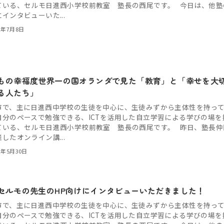
ている、セルモ日進西小学校前教室 塾長の西尾です。 今日は、他塾
インタビューいた...
2年7月8日
もの幸福度世界一の国オランダで見た「教育」と「幸せを大
る人たち」
市で、主に日進西中学校の生徒を中心に、生徒みずから主体性を持っ
自分のペースで勉強できる、ICTを活用した自立学習による学びの場を
ている、セルモ日進西小学校前教室 塾長の西尾です。 昨日、塾長仲
したオンライン講...
2年5月30日
セルモの先生のHP向けにインタビューいただきました！
市で、主に日進西中学校の生徒を中心に、生徒みずから主体性を持っ
自分のペースで勉強できる、ICTを活用した自立学習による学びの場を