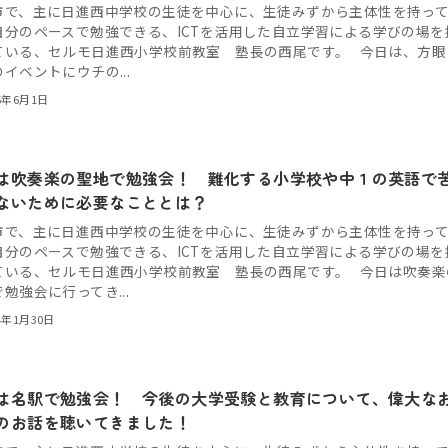
市で、主に日進西中学校の生徒を中心に、生徒みずから主体性を持っ
自分のペースで勉強できる、ICTを活用した自立学習による学びの場を
ている、セルモ日進西小学校前教室 塾長の西尾です。 今日は、方眼
イベントにウチの...
5年6月1日
は吹奏楽の聖地で勉強会！ 難化する小学校や中１の英語で
ないために必要なこととは？
市で、主に日進西中学校の生徒を中心に、生徒みずから主体性を持っ
自分のペースで勉強できる、ICTを活用した自立学習による学びの場を
ている、セルモ日進西小学校前教室 塾長の西尾です。 今日は吹奏楽
勉強会に行ってき...
4年1月30日
は名駅で勉強会！ 今後の大学受験と教育について、偉大な
のお話を聴いてきました！