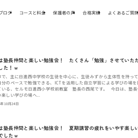
ブログ
コースと料金
保護者の声
合格実績
よくあるご質
は塾長仲間と楽しい勉強会！ たくさん「勉強」させていた
した！ｗ
市で、主に日進西中学校の生徒を中心に、生徒みずから主体性を持っ
自分のペースで勉強できる、ICTを活用した自立学習による学びの場を
ている、セルモ日進西小学校前教室 塾長の西尾です。 今日は、塾長
楽しい学びの場へ...
5年10月24日
は塾長仲間と楽しい勉強会！ 夏期講習の疲れをいやす楽し
でしたｗ