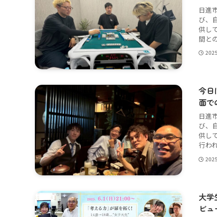
日進
び、
供し
間との
202
今日
面で
日進
び、
供し
行われ
202
大学
ビュ