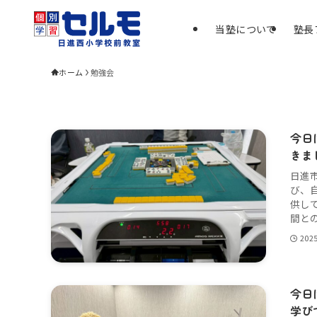
当塾について
塾長
ホーム
勉強会
今日
きま
日進
び、
供し
間との
202
今日
学び