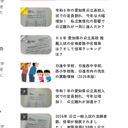
て学
提
令和８年の愛知県公立高校入
た
試での定員割れ、今年は大幅
増加！ 私立無償化の影響で
公立離れが一気に進んだか？
Ｒ８年 愛知県の公立高校 推
薦入試の合格者数や合格率
の
は？そして倍率ランキング
は？
て学
日進中学校、日進西中学校、
提
西小学校他、日進市内の先生
に
の異動情報（2026年版）
令和７年の愛知県公立高校入
試での定員割れ、今年は増
加！ 公立離れが加速か？
み
2026年 公立一般入試の志願者
数、倍率が発表されまし
て学
た！ 実質倍率0.98倍！公立