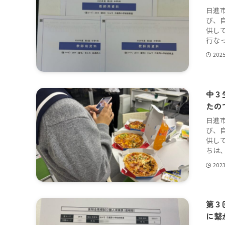
日進
び、
供し
行なっ
202
中３
たの
日進
び、
供し
ちは、
202
第３
に繋