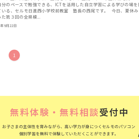
自分のペースで勉強できる、ICTを活用した自立学習による学びの場を
ている、セルモ日進西小学校前教室 塾長の西尾です。 今日、夏休み
た第３回の全県模...
1年9月22日
1
無料体験・無料相談
受付中
お子さまの主体性を育みながら、高い学力が身につくセルモのパソコン
個別学習を無料で体験していただくことができます。