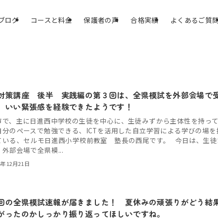
ブログ
コースと料金
保護者の声
合格実績
よくあるご質
対策講座 後半 実践編の第３回は、全県模試を外部会場で
 いい緊張感を経験できたようです！
市で、主に日進西中学校の生徒を中心に、生徒みずから主体性を持っ
自分のペースで勉強できる、ICTを活用した自立学習による学びの場を
ている、セルモ日進西小学校前教室 塾長の西尾です。 今日は、生徒
外部会場で全県模...
5年12月21日
回の全県模試速報が届きました！ 夏休みの頑張りがどう結
がったのかしっかり振り返ってほしいですね。