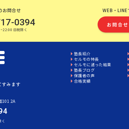
のお問合せ
WEB・LIN
717-0394
お問合せ
~22:00 日祝除く
塾長紹介
セルモの特長
セルモに通った結果
塾長ブログ
保護者の声
合格実績
てすみます
101 2A
94
祝除く