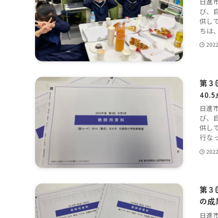
日進
び、
供し
ちは、
202
第３
40.
日進
び、
供し
行なっ
202
第３
の成
日進