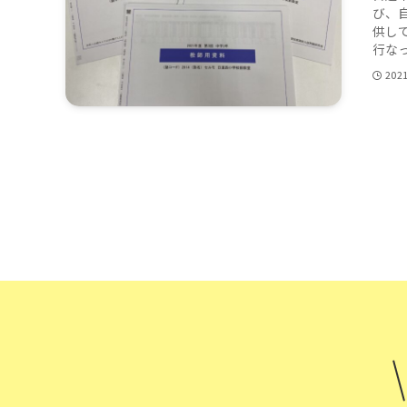
び、
供し
行なっ
202