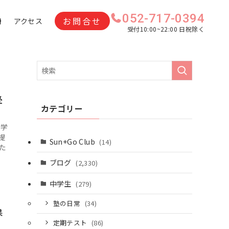
052-717-0394
お問合せ
問
アクセス
受付10:00~22:00 日祝除く
受
カテゴリー
て学
提
Sun+Go Club
(14)
た
ブログ
(2,330)
中学生
(279)
塾の日常
(34)
果
定期テスト
(86)