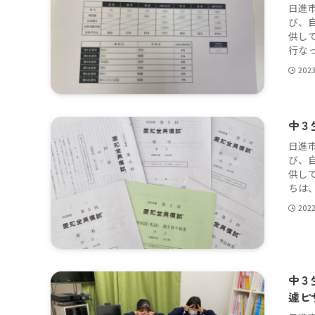
日進
び、
供し
行なっ
202
中３
日進
び、
供し
ちは、
202
中３
遽ピ