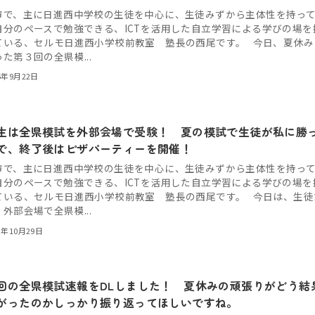
市で、主に日進西中学校の生徒を中心に、生徒みずから主体性を持っ
自分のペースで勉強できる、ICTを活用した自立学習による学びの場を
ている、セルモ日進西小学校前教室 塾長の西尾です。 今日、夏休み
た第３回の全県模...
5年9月22日
生は全県模試を外部会場で受験！ 夏の模試で生徒が私に勝
で、終了後はピザパーティーを開催！
市で、主に日進西中学校の生徒を中心に、生徒みずから主体性を持っ
自分のペースで勉強できる、ICTを活用した自立学習による学びの場を
ている、セルモ日進西小学校前教室 塾長の西尾です。 今日は、生徒
外部会場で全県模...
3年10月29日
回の全県模試速報をDLしました！ 夏休みの頑張りがどう結
がったのかしっかり振り返ってほしいですね。