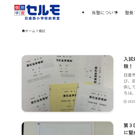
当塾について
塾長
ホーム
模試
入試
験！
日進
び、
供し
ちは、
202
第３
に繋