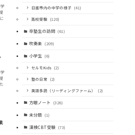
て学
日進市内の中学の様子
(41)
提
に
高校受験
(120)
卒塾生の訪問
(61)
吹奏楽
(209)
っ
小学生
(6)
セルモKids
(2)
て学
提
塾の日常
(2)
た
英語多読（リーディングファーム）
(2)
方眼ノート
(326)
未分類
(1)
果
漢検CBT受験
(73)