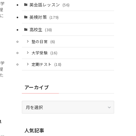
個別相談はこちら
て学
英会話レッスン
(56)
提
に
英検対策
(179)
高校生
(38)
塾の日常
(6)
大学受験
(16)
て学
定期テスト
(18)
提
た
アーカイブ
ア
ー
カ
急
イ
人気記事
ブ