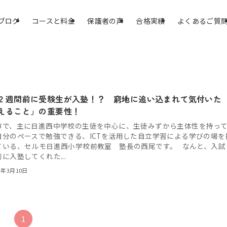
ブログ
コースと料金
保護者の声
合格実績
よくあるご質
２週間前に受験生が入塾！？ 窮地に追い込まれて気付いた
えること」の重要性！
市で、主に日進西中学校の生徒を中心に、生徒みずから主体性を持っ
自分のペースで勉強できる、ICTを活用した自立学習による学びの場を
ている、セルモ日進西小学校前教室 塾長の西尾です。 なんと、入試
に入塾してくれた...
3年3月10日
1