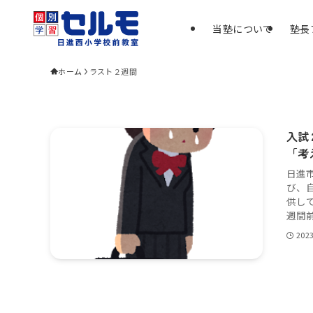
当塾について
塾長
ホーム
ラスト２週間
入試
「考
日進
び、
供し
週間前
202