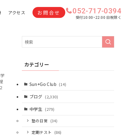
052-717-0394
お問合せ
問
アクセス
受付10:00~22:00 日祝除く
カテゴリー
て学
提
Sun+Go Club
(14)
２
ブログ
(2,330)
中学生
(279)
塾の日常
(34)
定期テスト
(86)