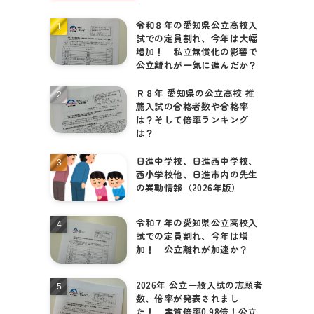
令和８年の愛知県公立高校入
試での定員割れ、今年は大幅
増加！ 私立無償化の影響で
公立離れが一気に進んだか？
Ｒ８年 愛知県の公立高校 推
薦入試の合格者数や合格率
は？そして倍率ランキング
は？
日進中学校、日進西中学校、
西小学校他、日進市内の先生
の異動情報（2026年版）
令和７年の愛知県公立高校入
試での定員割れ、今年は増
加！ 公立離れが加速か？
2026年 公立一般入試の志願者
数、倍率が発表されまし
た！ 実質倍率0.98倍！公立