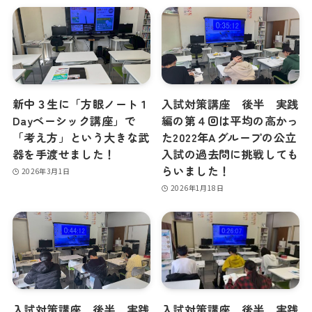
新中３生に「方眼ノート１
入試対策講座 後半 実践
Dayベーシック講座」で
編の第４回は平均の高かっ
「考え方」という大きな武
た2022年Aグループの公立
器を手渡せました！
入試の過去問に挑戦しても
らいました！
2026年3月1日
2026年1月18日
入試対策講座 後半 実践
入試対策講座 後半 実践