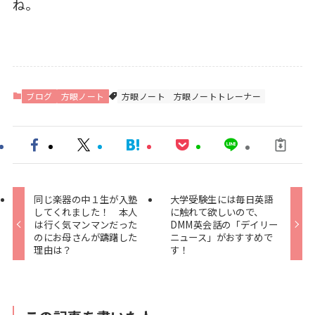
ね。
ブログ
方眼ノート
方眼ノート
方眼ノートトレーナー
同じ楽器の中１生が入塾
大学受験生には毎日英語
してくれました！ 本人
に触れて欲しいので、
は行く気マンマンだった
DMM英会話の「デイリー
のにお母さんが躊躇した
ニュース」がおすすめで
理由は？
す！