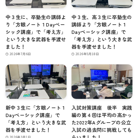
中３生に、卒塾生の講師よ
中３生、高３生に卒塾生の
り「方眼ノート１Dayベー
講師より「方眼ノート１
シック講座」で「考え方」
Dayベーシック講座」で
という大きな武器を手渡せ
「考え方」という大きな武
ました！
器を手渡せました！
2026年7月6日
2026年5月18日
新中３生に「方眼ノート１
入試対策講座 後半 実践
Dayベーシック講座」で
編の第４回は平均の高かっ
「考え方」という大きな武
た2022年Aグループの公立
器を手渡せました！
入試の過去問に挑戦しても
らいました！
2026年3月1日