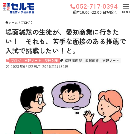
052-717-0394
受付10:00~22:00 日祝除く
MENU
ホーム
ブログ
場面緘黙の生徒が、愛知商業に行きた
い！ それも、苦手な面接のある推薦で
入試で挑戦したい！と。
ブログ
方眼ノート
英検対策
保護者面談
愛知商業
方眼ノート
2023年6月22日
2026年1月31日