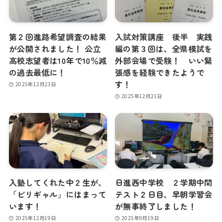
第２回進路希望調査の結果
入試対策講座 後半 実践
が公開されました！ 公立
編の第３回は、全県模試を
高校志望者は10年で10％減
外部会場で受験！ いい緊
の過去最低に！
張感を経験できたようで
す！
2025年12月23日
2025年12月21日
入塾してくれた中２生が、
日進西中学校 ２学期中間
「ビリギャル」にはまって
テスト２日目、早朝学習会
います！
が無事終了しました！
2025年12月19日
2025年9月19日