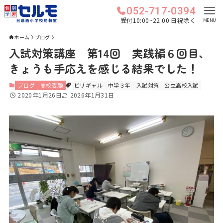
052-717-0394
受付10:00~22:00 日祝除く
MENU
ホーム
ブログ
入試対策講座 第14回 実践編６回目、
きょうも手応えを感じる結果でした！
ブログ
高校受験
ビリギャル
中学３年
入試対策
公立高校入試
2020年1月26日
2026年1月31日