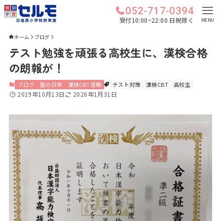
052-717-0394
受付10:00~22:00 日祝除く
MENU
ホーム
ブログ
テスト勉強を頑張る高校生に、漢検合格
の朗報が！
ブログ
塾の日常
漢検CBT受験
テスト対策
漢検CBT
高校生
2019年10月13日
2026年1月31日