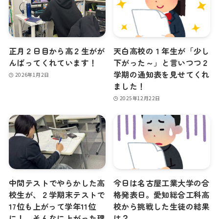
正月２日目から高２生がが
天白高校の１年生が「少し
んばってくれています！
下がった～」と言いつつ２
学期の通知表を見せてくれ
2026年1月2日
ました！
2025年12月22日
中間テストでやらかした高
今日は名古屋工業大学の合
校生が、２学期末テストで
格発表日。愛知総合工科高
17位も上がって学年11位
校から挑戦した生徒の結果
に！ そんなに上がった理
は？