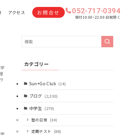
052-717-0394
お問合せ
問
アクセス
受付10:00~22:00 日祝除く
カテゴリー
て学
提
ラ
Sun+Go Club
(14)
ブログ
(2,330)
中学生
(279)
塾の日常
(34)
定期テスト
(86)
て学