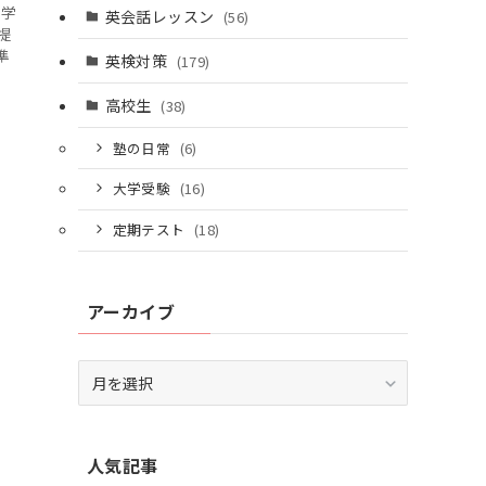
個別相談はこちら
て学
英会話レッスン
(56)
提
準
英検対策
(179)
高校生
(38)
塾の日常
(6)
大学受験
(16)
定期テスト
(18)
アーカイブ
ア
ー
カ
イ
人気記事
ブ