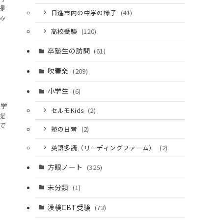
提
日進市内の中学の様子
(41)
み
高校受験
(120)
卒塾生の訪問
(61)
吹奏楽
(209)
小学生
(6)
て学
セルモKids
(2)
提
で
塾の日常
(2)
英語多読（リーディングファーム）
(2)
方眼ノート
(326)
未分類
(1)
漢検CBT受験
(73)