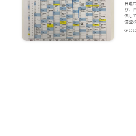
日進
び、
供し
備登校
202