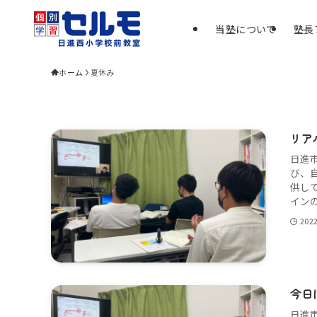
当塾について
塾長
ホーム
夏休み
リア
日進
び、
供し
インの
202
今日
日進