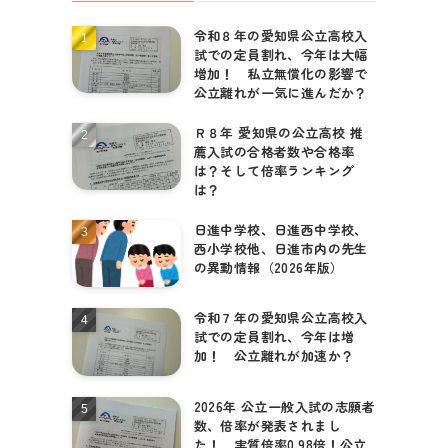
令和８年の愛知県公立高校入
試での定員割れ、今年は大幅
増加！ 私立無償化の影響で
公立離れが一気に進んだか？
Ｒ８年 愛知県の公立高校 推
薦入試の合格者数や合格率
は？そして倍率ランキング
は？
日進中学校、日進西中学校、
西小学校他、日進市内の先生
の異動情報（2026年版）
令和７年の愛知県公立高校入
試での定員割れ、今年は増
加！ 公立離れが加速か？
2026年 公立一般入試の志願者
数、倍率が発表されまし
た！ 実質倍率0.98倍！公立