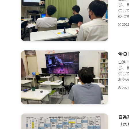
び、
供し
のはず
202
今日
日進
び、
供し
お休み
202
日進
（水