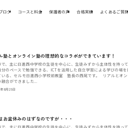
ブログ
コースと料金
保護者の声
合格実績
よくあるご質
ル塾とオンライン塾の理想的なコラボができています！
市で、主に日進西中学校の生徒を中心に、生徒みずから主体性を持っ
自分のペースで勉強できる、ICTを活用した自立学習による学びの場を
ている、セルモ日進西小学校前教室 塾長の西尾です。 リアルとオン
融合ができました...
2年8月25日
はお盆休みのはずなのですが・・・
市で、主に日進西中学校の生徒を中心に、生徒みずから主体性を持っ