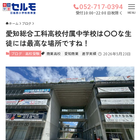
052-717-0394
受付10:00~22:00 日祝除く
MENU
ホーム
ブログ
愛知総合工科高校付属中学校は〇〇な生
徒には最高な場所ですね！
ブログ
高校受験
商業高校
愛知商業
進学実績
2026年5月23日