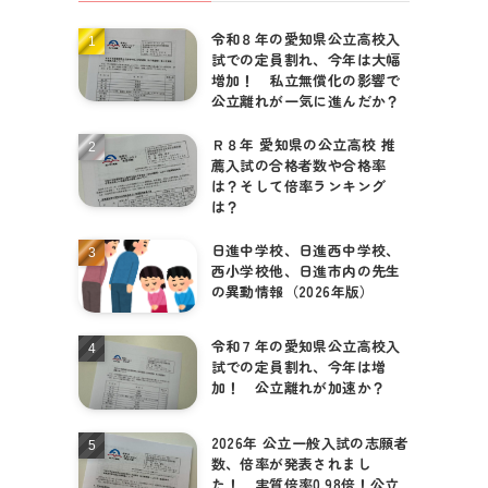
令和８年の愛知県公立高校入
個別相談はこちら
試での定員割れ、今年は大幅
増加！ 私立無償化の影響で
公立離れが一気に進んだか？
Ｒ８年 愛知県の公立高校 推
薦入試の合格者数や合格率
は？そして倍率ランキング
は？
日進中学校、日進西中学校、
西小学校他、日進市内の先生
の異動情報（2026年版）
令和７年の愛知県公立高校入
試での定員割れ、今年は増
加！ 公立離れが加速か？
2026年 公立一般入試の志願者
数、倍率が発表されまし
た！ 実質倍率0.98倍！公立