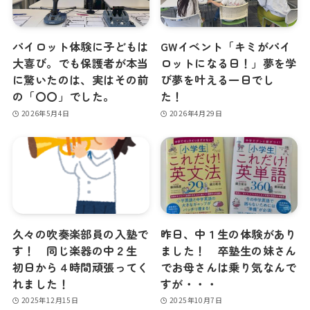
パイロット体験に子どもは
GWイベント「キミがパイ
大喜び。でも保護者が本当
ロットになる日！」夢を学
に驚いたのは、実はその前
び夢を叶える一日でし
の「〇〇」でした。
た！
2026年5月4日
2026年4月29日
久々の吹奏楽部員の入塾で
昨日、中１生の体験があり
す！ 同じ楽器の中２生
ました！ 卒塾生の妹さん
初日から４時間頑張ってく
でお母さんは乗り気なんで
れました！
すが・・・
2025年12月15日
2025年10月7日