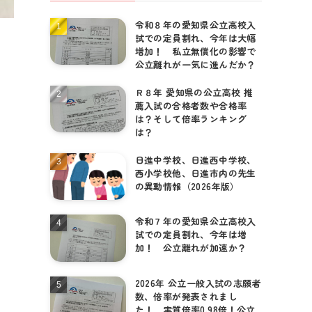
令和８年の愛知県公立高校入
個別相談はこちら
試での定員割れ、今年は大幅
増加！ 私立無償化の影響で
公立離れが一気に進んだか？
Ｒ８年 愛知県の公立高校 推
薦入試の合格者数や合格率
は？そして倍率ランキング
は？
日進中学校、日進西中学校、
西小学校他、日進市内の先生
の異動情報（2026年版）
令和７年の愛知県公立高校入
試での定員割れ、今年は増
加！ 公立離れが加速か？
！
2026年 公立一般入試の志願者
数、倍率が発表されまし
た！ 実質倍率0.98倍！公立