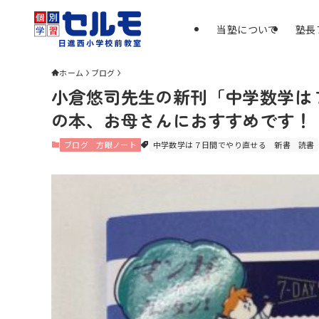
当塾について
塾長
ホーム
ブログ
小倉悠司先生の新刊「中学数学は
の本、お母さんにおすすめです！
ブログ
方眼ノート
中学数学は７日間でやり直せる
新書
読書