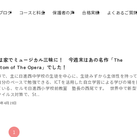
ブログ
コースと料金
保護者の声
合格実績
よくあるご質
は家でミュージカル三昧に！ 今週末はあの名作「The
ntom of The Opera」でした！
市で、主に日進西中学校の生徒を中心に、生徒みずから主体性を持っ
自分のペースで勉強できる、ICTを活用した自立学習による学びの場を
ている、セルモ日進西小学校前教室 塾長の西尾です。 世界中で新型
イルス対策で、St...
0年4月19日
1