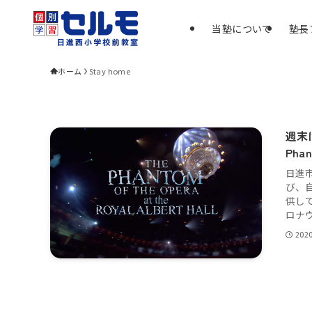
当塾について
塾長
ホーム
Stay home
週末
Pha
日進
び、
供し
ロナウ
202