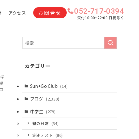
052-717-0394
お問合せ
問
アクセス
受付10:00~22:00 日祝除く
カテゴリー
て学
提
Sun+Go Club
(14)
コ
ブログ
(2,330)
中学生
(279)
塾の日常
(34)
定期テスト
(86)