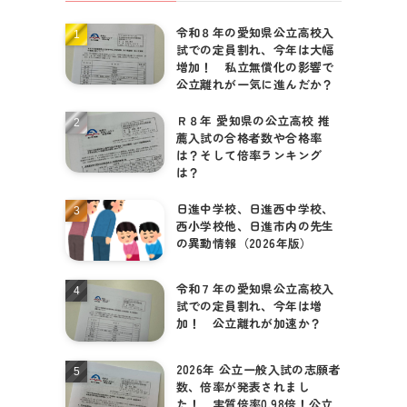
令和８年の愛知県公立高校入
試での定員割れ、今年は大幅
増加！ 私立無償化の影響で
公立離れが一気に進んだか？
Ｒ８年 愛知県の公立高校 推
薦入試の合格者数や合格率
は？そして倍率ランキング
は？
日進中学校、日進西中学校、
西小学校他、日進市内の先生
の異動情報（2026年版）
令和７年の愛知県公立高校入
試での定員割れ、今年は増
加！ 公立離れが加速か？
2026年 公立一般入試の志願者
数、倍率が発表されまし
た！ 実質倍率0.98倍！公立