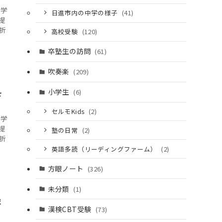
て学
日進市内の中学の様子
(41)
提
折
高校受験
(120)
卒塾生の訪問
(61)
吹奏楽
(209)
を
小学生
(6)
セルモKids
(2)
て学
提
塾の日常
(2)
折
英語多読（リーディングファーム）
(2)
方眼ノート
(326)
未分類
(1)
ま
漢検CBT受験
(73)