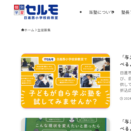
当塾について
塾長
ホーム
生徒募集
「与
べる
日進
び、
供し
折込広
202
「与
べる