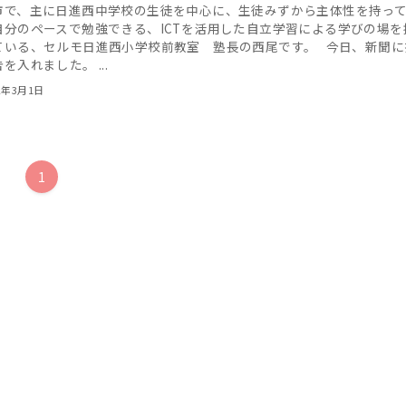
市で、主に日進西中学校の生徒を中心に、生徒みずから主体性を持っ
自分のペースで勉強できる、ICTを活用した自立学習による学びの場を
ている、セルモ日進西小学校前教室 塾長の西尾です。 今日、新聞に
を入れました。 ...
2年3月1日
1