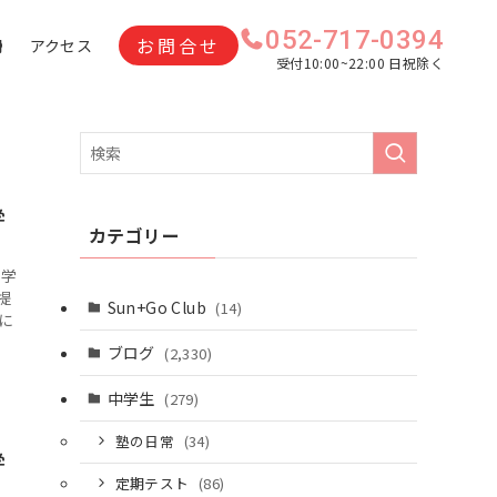
052-717-0394
お問合せ
問
アクセス
受付10:00~22:00 日祝除く
学
カテゴリー
て学
提
Sun+Go Club
(14)
に
ブログ
(2,330)
中学生
(279)
塾の日常
(34)
学
定期テスト
(86)