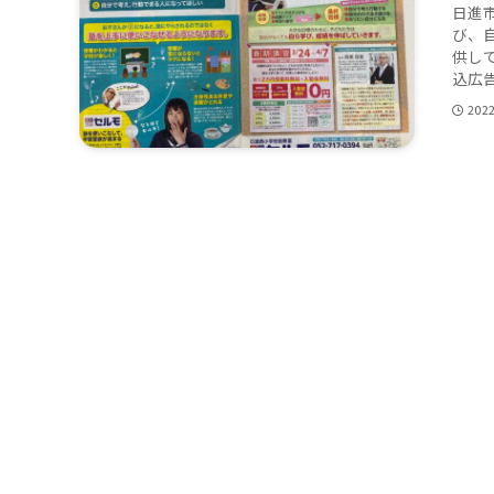
日進
び、
供し
込広告
202