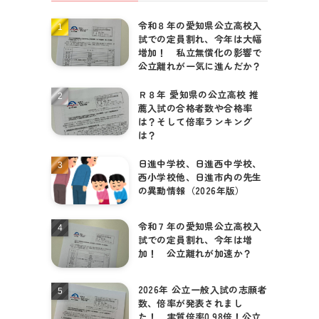
令和８年の愛知県公立高校入
試での定員割れ、今年は大幅
増加！ 私立無償化の影響で
公立離れが一気に進んだか？
Ｒ８年 愛知県の公立高校 推
薦入試の合格者数や合格率
は？そして倍率ランキング
は？
日進中学校、日進西中学校、
西小学校他、日進市内の先生
の異動情報（2026年版）
令和７年の愛知県公立高校入
試での定員割れ、今年は増
加！ 公立離れが加速か？
2026年 公立一般入試の志願者
数、倍率が発表されまし
た！ 実質倍率0.98倍！公立