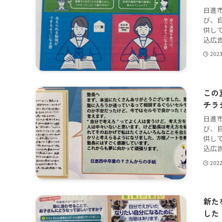
日進
び、
供し
込広告
202
この
チラ
日進
び、
供し
込広告
202
新た
した