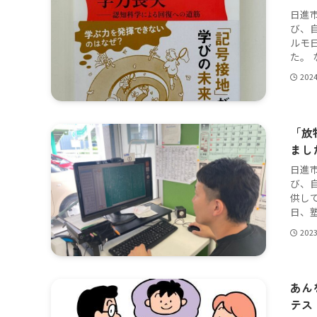
日進
び、
ルモ
た。 
202
「放
まし
日進
び、
供し
日、塾
202
あん
テス