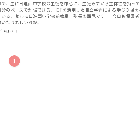
市で、主に日進西中学校の生徒を中心に、生徒みずから主体性を持っ
自分のペースで勉強できる、ICTを活用した自立学習による学びの場を
ている、セルモ日進西小学校前教室 塾長の西尾です。 今日も保護者
いたうれしいお話...
3年6月23日
1