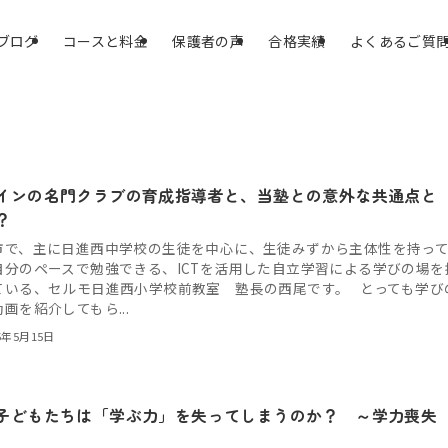
ブログ
コースと料金
保護者の声
合格実績
よくあるご質
インの名門クラブの育成指導者と、当塾との意外な共通点と
？
市で、主に日進西中学校の生徒を中心に、生徒みずから主体性を持っ
自分のペースで勉強できる、ICTを活用した自立学習による学びの場を
ている、セルモ日進西小学校前教室 塾長の西尾です。 とっても学び
画を紹介してもら...
5年5月15日
子どもたちは「学ぶ力」を失ってしまうのか？ ～学力喪失