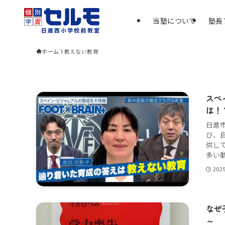
当塾について
塾長
ホーム
教えない教育
スペ
は！
日進
び、
供し
多い動
202
なぜ
～