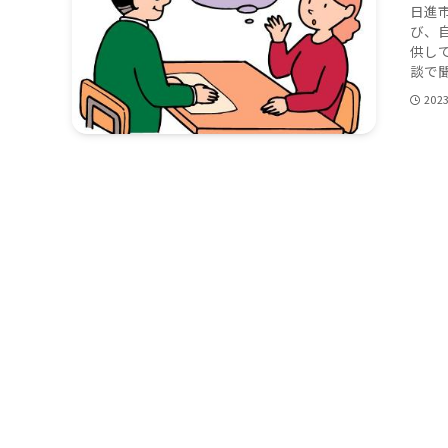
日進
び、
供し
談で聞
202