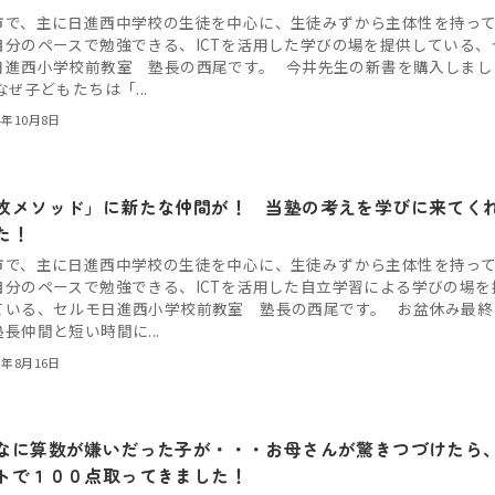
市で、主に日進西中学校の生徒を中心に、生徒みずから主体性を持っ
自分のペースで勉強できる、ICTを活用した学びの場を提供している、
日進西小学校前教室 塾長の西尾です。 今井先生の新書を購入しまし
なぜ子どもたちは「...
4年10月8日
牧メソッド」に新たな仲間が！ 当塾の考えを学びに来てく
た！
市で、主に日進西中学校の生徒を中心に、生徒みずから主体性を持っ
自分のペースで勉強できる、ICTを活用した自立学習による学びの場を
ている、セルモ日進西小学校前教室 塾長の西尾です。 お盆休み最終
長仲間と短い時間に...
3年8月16日
なに算数が嫌いだった子が・・・お母さんが驚きつづけたら
トで１００点取ってきました！