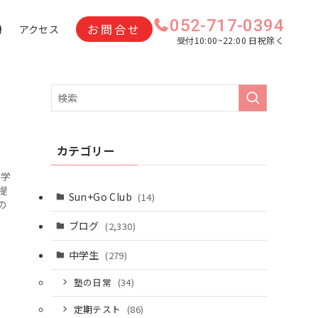
052-717-0394
お問合せ
問
アクセス
受付10:00~22:00 日祝除く
カテゴリー
て学
提
Sun+Go Club
(14)
の
ブログ
(2,330)
中学生
(279)
塾の日常
(34)
定期テスト
(86)