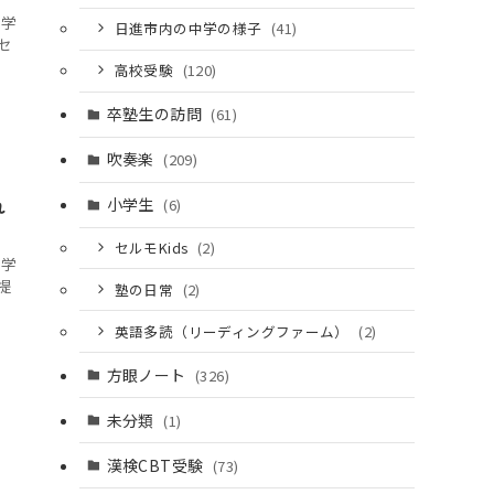
て学
日進市内の中学の様子
(41)
セ
高校受験
(120)
卒塾生の訪問
(61)
吹奏楽
(209)
れ
小学生
(6)
セルモKids
(2)
て学
提
塾の日常
(2)
英語多読（リーディングファーム）
(2)
方眼ノート
(326)
未分類
(1)
、
漢検CBT受験
(73)