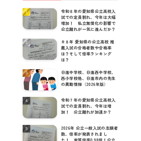
令和８年の愛知県公立高校入
試での定員割れ、今年は大幅
増加！ 私立無償化の影響で
公立離れが一気に進んだか？
Ｒ８年 愛知県の公立高校 推
薦入試の合格者数や合格率
は？そして倍率ランキング
は？
日進中学校、日進西中学校、
西小学校他、日進市内の先生
の異動情報（2026年版）
令和７年の愛知県公立高校入
試での定員割れ、今年は増
加！ 公立離れが加速か？
2026年 公立一般入試の志願者
数、倍率が発表されまし
た！ 実質倍率0.98倍！公立