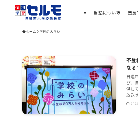
当塾について
塾長
ホーム
学校のみらい
不登
なる
日進
び、
供し
放送さ
202