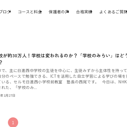
ブログ
コースと料金
保護者の声
合格実績
よくあるご質
校が約30万人！学校は変われるのか？「学校のみらい」はど
？
市で、主に日進西中学校の生徒を中心に、生徒みずから主体性を持っ
自分のペースで勉強できる、ICTを活用した自立学習による学びの場を
ている、セルモ日進西小学校前教室 塾長の西尾です。 今日は、NHK
れた、「学校のみ...
4年1月27日
1