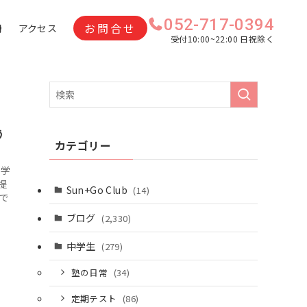
052-717-0394
お問合せ
問
アクセス
受付10:00~22:00 日祝除く
う
カテゴリー
て学
提
Sun+Go Club
(14)
で
ブログ
(2,330)
中学生
(279)
塾の日常
(34)
定期テスト
(86)