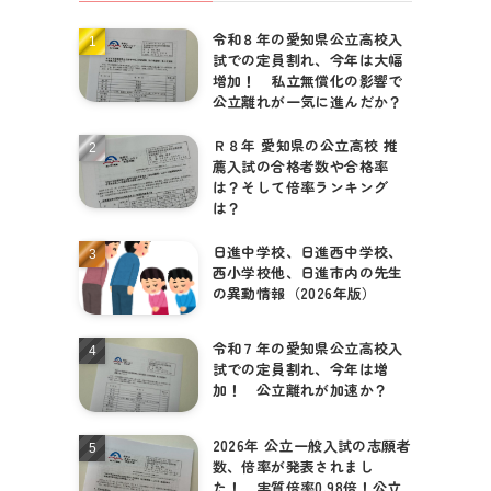
令和８年の愛知県公立高校入
試での定員割れ、今年は大幅
増加！ 私立無償化の影響で
公立離れが一気に進んだか？
Ｒ８年 愛知県の公立高校 推
薦入試の合格者数や合格率
は？そして倍率ランキング
は？
日進中学校、日進西中学校、
西小学校他、日進市内の先生
の異動情報（2026年版）
令和７年の愛知県公立高校入
試での定員割れ、今年は増
加！ 公立離れが加速か？
2026年 公立一般入試の志願者
数、倍率が発表されまし
た！ 実質倍率0.98倍！公立