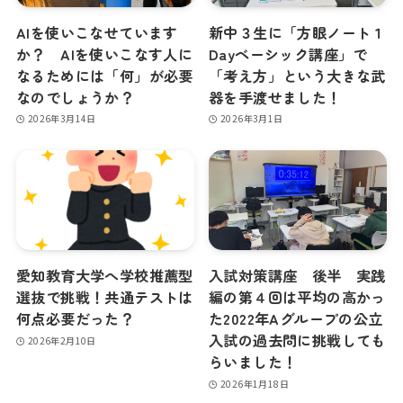
AIを使いこなせています
新中３生に「方眼ノート１
か？ AIを使いこなす人に
Dayベーシック講座」で
なるためには「何」が必要
「考え方」という大きな武
なのでしょうか？
器を手渡せました！
2026年3月14日
2026年3月1日
愛知教育大学へ学校推薦型
入試対策講座 後半 実践
選抜で挑戦！共通テストは
編の第４回は平均の高かっ
何点必要だった？
た2022年Aグループの公立
入試の過去問に挑戦しても
2026年2月10日
らいました！
2026年1月18日