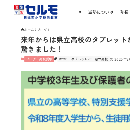
当塾について
塾長
ホーム
ブログ
来年からは県立高校のタブレット
驚きました！
ブログ
高校受験
BYOD
タブレットPC
県立高校
2025年8