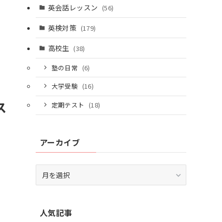
英会話レッスン
(56)
英検対策
(179)
高校生
(38)
塾の日常
(6)
大学受験
(16)
ス
定期テスト
(18)
アーカイブ
ア
ー
カ
イ
人気記事
ブ