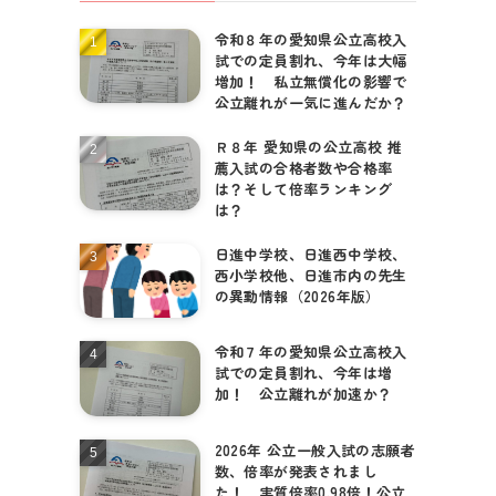
令和８年の愛知県公立高校入
個別相談はこちら
試での定員割れ、今年は大幅
増加！ 私立無償化の影響で
公立離れが一気に進んだか？
Ｒ８年 愛知県の公立高校 推
薦入試の合格者数や合格率
は？そして倍率ランキング
は？
日進中学校、日進西中学校、
西小学校他、日進市内の先生
の異動情報（2026年版）
令和７年の愛知県公立高校入
試での定員割れ、今年は増
加！ 公立離れが加速か？
2026年 公立一般入試の志願者
数、倍率が発表されまし
た！ 実質倍率0.98倍！公立