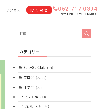
052-717-0394
お問合せ
問
アクセス
受付10:00~22:00 日祝除く
に
カテゴリー
Sun+Go Club
(14)
ブログ
(2,330)
中学生
(279)
塾の日常
(34)
定期テスト
(86)