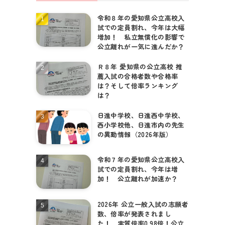
令和８年の愛知県公立高校入
個別相談はこちら
試での定員割れ、今年は大幅
増加！ 私立無償化の影響で
公立離れが一気に進んだか？
Ｒ８年 愛知県の公立高校 推
薦入試の合格者数や合格率
は？そして倍率ランキング
は？
日進中学校、日進西中学校、
西小学校他、日進市内の先生
の異動情報（2026年版）
令和７年の愛知県公立高校入
試での定員割れ、今年は増
加！ 公立離れが加速か？
2026年 公立一般入試の志願者
数、倍率が発表されまし
た！ 実質倍率0.98倍！公立