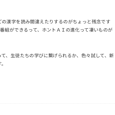
ュ
ー
ム
どの漢字を読み間違えたりするのがちょっと残念です
調
ク番組ができるって、ホントＡＩの進化って凄いものが
節
に
は
って、生徒たちの学びに繋げられるか、色々試して、新
上
す。
下
矢
印
キ
ー
を