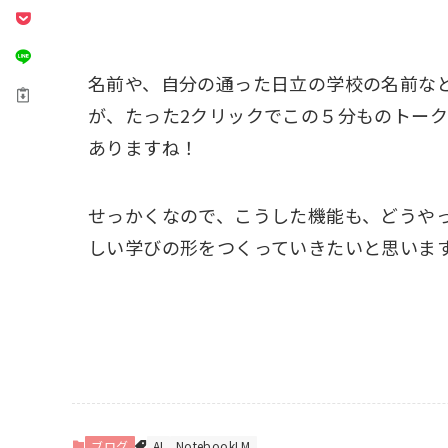
プ
レ
ー
名前や、自分の通った日立の学校の名前な
ヤ
が、たった2クリックでこの５分ものトー
ー
ありますね！
せっかくなので、こうした機能も、どうや
しい学びの形をつくっていきたいと思いま
ブログ
AI
NotebookLM