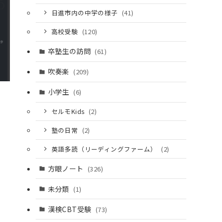
日進市内の中学の様子
(41)
高校受験
(120)
卒塾生の訪問
(61)
吹奏楽
(209)
小学生
(6)
セルモKids
(2)
塾の日常
(2)
英語多読（リーディングファーム）
(2)
方眼ノート
(326)
未分類
(1)
漢検CBT受験
(73)