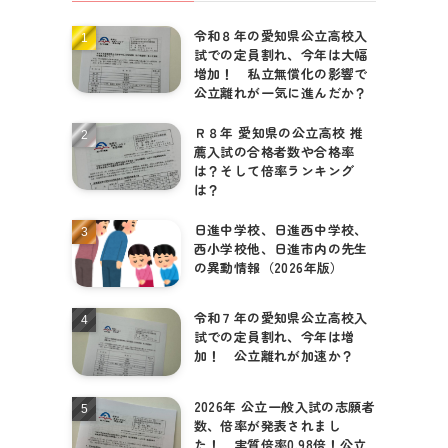
令和８年の愛知県公立高校入
個別相談はこちら
試での定員割れ、今年は大幅
増加！ 私立無償化の影響で
公立離れが一気に進んだか？
Ｒ８年 愛知県の公立高校 推
薦入試の合格者数や合格率
は？そして倍率ランキング
は？
日進中学校、日進西中学校、
西小学校他、日進市内の先生
の異動情報（2026年版）
令和７年の愛知県公立高校入
試での定員割れ、今年は増
加！ 公立離れが加速か？
2026年 公立一般入試の志願者
数、倍率が発表されまし
た！ 実質倍率0.98倍！公立