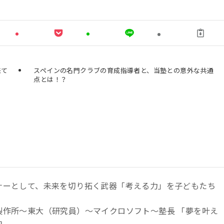
使
っ
て
く
だ
来て
スペインの名門クラブの育成指導者と、当塾との意外な共通
点とは！？
さ
い。
ナーとして、未来を切り拓く武器「考える力」を子どもたち
。
製作所～東大（研究員）～マイクロソフト～塾長 「夢を叶え
中