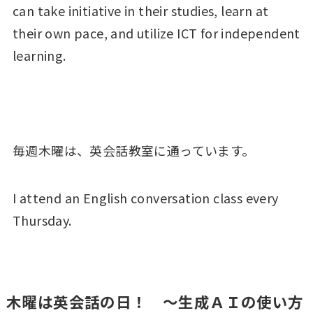
can take initiative in their studies, learn at
their own pace, and utilize ICT for independent
learning.
毎週木曜は、英会話教室に通っています。
I attend an English conversation class every
Thursday.
木曜は英会話の日！ ～生成ＡＩの使い方