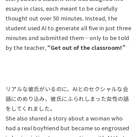
essays in class, each meant to be carefully
thought out over 50 minutes. Instead, the
student used AI to generate all five in just three
minutes and submitted them—only to be told
by the teacher,
“Get out of the classroom!”
リアルな彼氏がいるのに、AIとのセクシャルな会
話にのめり込み、彼氏にふられしまった女性の話
をしてくれました。
She also shared a story about a woman who
had a real boyfriend but became so engrossed