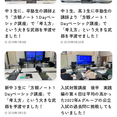
中３生に、卒塾生の講師よ
中３生、高３生に卒塾生の
り「方眼ノート１Dayベー
講師より「方眼ノート１
シック講座」で「考え方」
Dayベーシック講座」で
という大きな武器を手渡せ
「考え方」という大きな武
ました！
器を手渡せました！
2026年7月6日
2026年5月18日
新中３生に「方眼ノート１
入試対策講座 後半 実践
Dayベーシック講座」で
編の第４回は平均の高かっ
「考え方」という大きな武
た2022年Aグループの公立
器を手渡せました！
入試の過去問に挑戦しても
らいました！
2026年3月1日