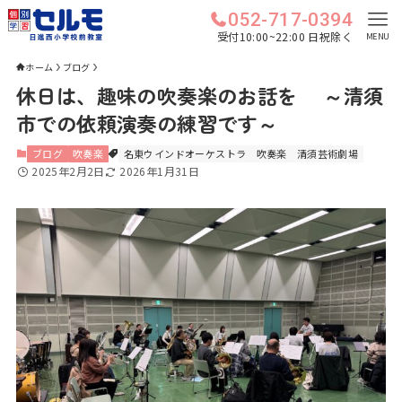
052-717-0394
受付10:00~22:00 日祝除く
MENU
ホーム
ブログ
休日は、趣味の吹奏楽のお話を ～清須
市での依頼演奏の練習です～
ブログ
吹奏楽
名東ウインドオーケストラ
吹奏楽
清須芸術劇場
2025年2月2日
2026年1月31日