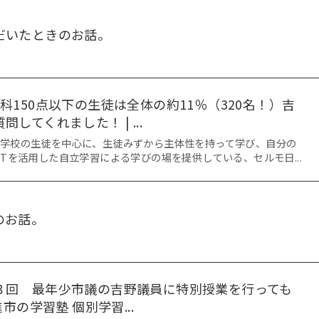
だいたときのお話。
科150点以下の生徒は全体の約11％（320名！）吉
してくれました！ | ...
中学校の生徒を中心に、生徒みずから主体性を持って学び、自分の
CTを活用した自立学習による学びの場を提供している、セルモ日...
のお話。
３回 最年少市議の吉野議員に特別授業を行っても
進市の学習塾 個別学習...