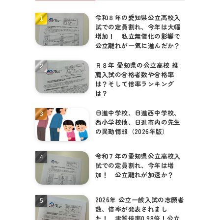
令和８年の愛知県公立高校入
個別相談はこちら
試での定員割れ、今年は大幅
増加！ 私立無償化の影響で
公立離れが一気に進んだか？
Ｒ８年 愛知県の公立高校 推
薦入試の合格者数や合格率
は？そして倍率ランキング
は？
日進中学校、日進西中学校、
西小学校他、日進市内の先生
の異動情報（2026年版）
令和７年の愛知県公立高校入
試での定員割れ、今年は増
加！ 公立離れが加速か？
2026年 公立一般入試の志願者
数、倍率が発表されまし
た！ 実質倍率0.98倍！公立