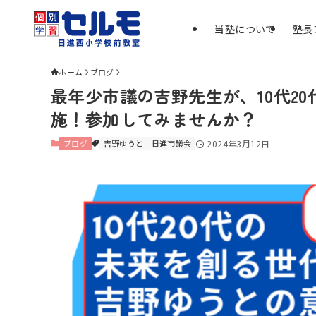
当塾について
塾長
ホーム
ブログ
最年少市議の吉野先生が、10代2
施！参加してみませんか？
ブログ
吉野ゆうと
日進市議会
2024年3月12日