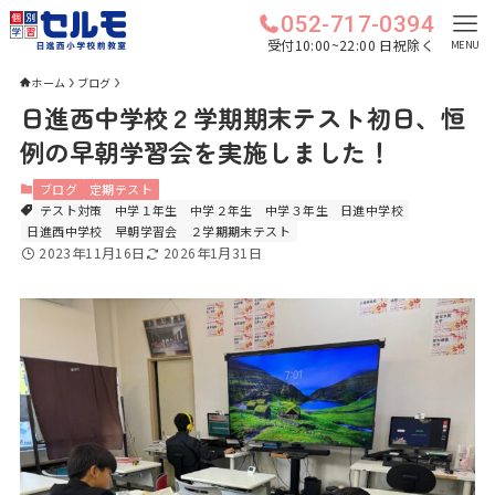
052-717-0394
受付10:00~22:00 日祝除く
MENU
ホーム
ブログ
日進西中学校２学期期末テスト初日、恒
例の早朝学習会を実施しました！
ブログ
定期テスト
テスト対策
中学１年生
中学２年生
中学３年生
日進中学校
日進西中学校
早朝学習会
２学期期末テスト
2023年11月16日
2026年1月31日