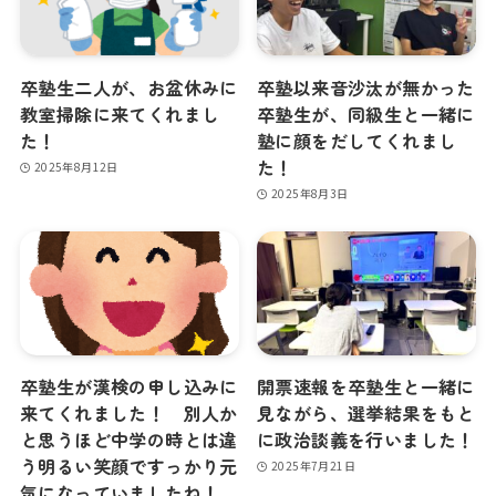
卒塾生二人が、お盆休みに
卒塾以来音沙汰が無かった
教室掃除に来てくれまし
卒塾生が、同級生と一緒に
た！
塾に顔をだしてくれまし
た！
2025年8月12日
2025年8月3日
卒塾生が漢検の申し込みに
開票速報を卒塾生と一緒に
来てくれました！ 別人か
見ながら、選挙結果をもと
と思うほど中学の時とは違
に政治談義を行いました！
う明るい笑顔ですっかり元
2025年7月21日
気になっていましたね！