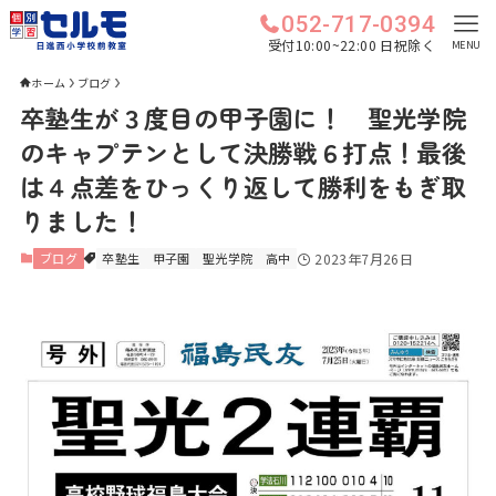
052-717-0394
受付10:00~22:00 日祝除く
MENU
ホーム
ブログ
卒塾生が３度目の甲子園に！ 聖光学院
のキャプテンとして決勝戦６打点！最後
は４点差をひっくり返して勝利をもぎ取
りました！
ブログ
卒塾生
甲子園
聖光学院
高中
2023年7月26日