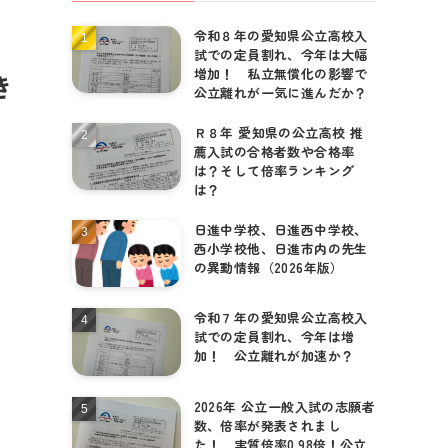
令和８年の愛知県公立高校入
個別相談はこちら
試での定員割れ、今年は大幅
増加！ 私立無償化の影響で
き
公立離れが一気に進んだか？
Ｒ８年 愛知県の公立高校 推
薦入試の合格者数や合格率
は？そして倍率ランキング
は？
日進中学校、日進西中学校、
西小学校他、日進市内の先生
の異動情報（2026年版）
令和７年の愛知県公立高校入
試での定員割れ、今年は増
加！ 公立離れが加速か？
2026年 公立一般入試の志願者
数、倍率が発表されまし
た！ 実質倍率0.98倍！公立