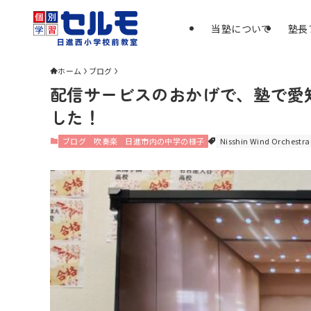
当塾について
塾長
ホーム
ブログ
配信サービスのおかげで、塾で愛
した！
ブログ
吹奏楽
日進市内の中学の様子
Nisshin Wind Orchestra