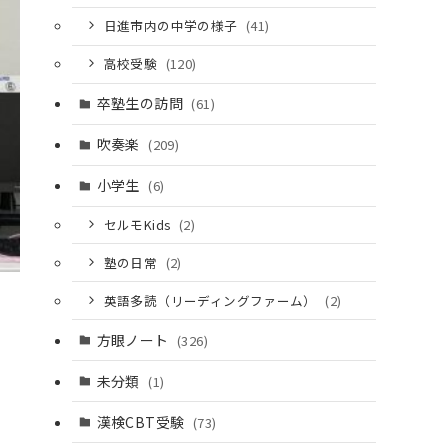
日進市内の中学の様子
(41)
高校受験
(120)
卒塾生の訪問
(61)
吹奏楽
(209)
小学生
(6)
セルモKids
(2)
塾の日常
(2)
英語多読（リーディングファーム）
(2)
方眼ノート
(326)
未分類
(1)
漢検CBT受験
(73)